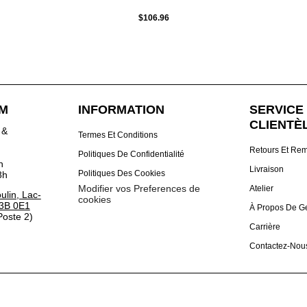
$106.96
DM
INFORMATION
SERVICE 
CLIENTÈ
 &
Termes Et Conditions
Retours Et Re
Politiques De Confidentialité
h
Livraison
Politiques Des Cookies
8h
Modifier vos Preferences de
Atelier
lin, Lac-
cookies
3B 0E1
À Propos De G
oste 2)
Carrière
Contactez-Nou