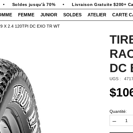
Soldes jusqu'à 70%
•
Livraison Gratuite $200+ Can
OMME
FEMME
JUNIOR
SOLDES
ATELIER
CARTE 
 29 X 2.4 120TPI DC EXO TR WT
TIR
RAC
DC 
UGS :
471
$10
Quantité:
Diminuer
la
quantité