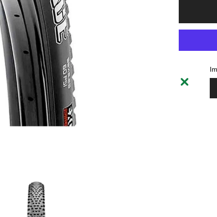
pour
Tire
Maxxis
Rekon
Race
29
x
2.4
120TPI
Im
DC
EXO
TR
WT