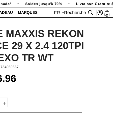
ada*
•
Soldes jusqu'à 70%
•
Livraison Gratuite $2
FR
Recherche
CADEAU
MARQUES
0
0
art
FR
EN
E MAXXIS REKON
E 29 X 2.4 120TPI
EXO TR WT
7784039367
6.96
Augmenter
la
quantité