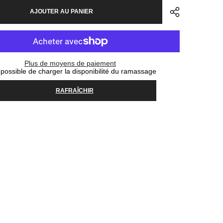
pour
AJOUTER AU PANIER
Tire
Maxxis
Rekon
Race
29
x
2.4
Plus de moyens de paiement
120TPI
possible de charger la disponibilité du ramassage
DC
EXO
TR
RAFRAÎCHIR
WT