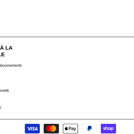
À LA
LE
mboursements
enetik
s
Modes
de
paiement