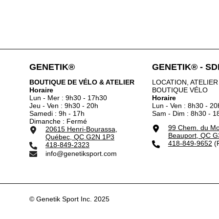
GENETIK®
GENETIK® - S
BOUTIQUE DE VÉLO & ATELIER
LOCATION, ATELIER
Horaire
BOUTIQUE VÉLO
Lun - Mer : 9h30 - 17h30
Horaire
Jeu - Ven : 9h30 - 20h
Lun - Ven : 8h30 - 20
Samedi : 9h - 17h
Sam - Dim : 8h30 - 1
Dimanche : Fermé
99 Chem. du Mou
20615 Henri-Bourassa,
Beauport, QC G
Québec, QC G2N 1P3
418-849-9652
(P
418-849-2323
info@genetiksport.com
© Genetik Sport Inc. 2025