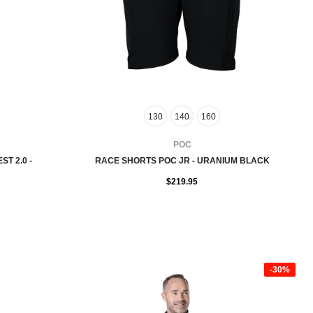
130
140
160
FOURNISSEUR:
POC
T 2.0 -
RACE SHORTS POC JR - URANIUM BLACK
$219.95
-30%