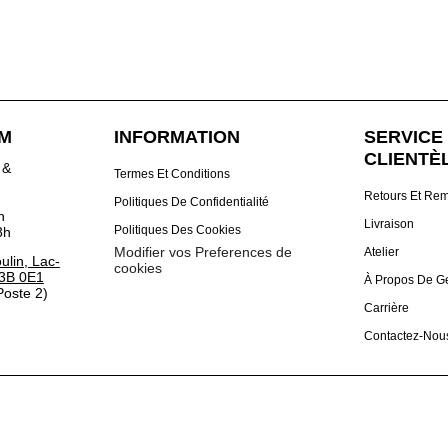
DM
INFORMATION
SERVICE 
CLIENTÈ
 &
Termes Et Conditions
Retours Et Re
Politiques De Confidentialité
h
Livraison
Politiques Des Cookies
8h
Modifier vos Preferences de
Atelier
lin, Lac-
cookies
3B 0E1
À Propos De G
oste 2)
Carrière
Contactez-Nou