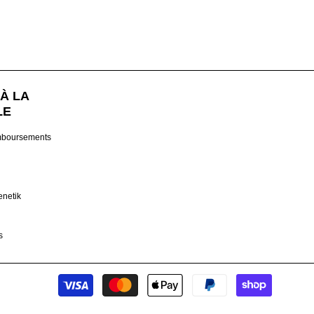
À LA
LE
mboursements
enetik
s
Modes
de
paiement