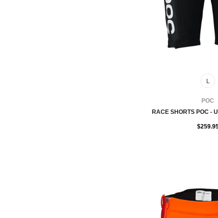
L
FOURNISSEUR:
POC
RACE SHORTS POC - 
$259.9