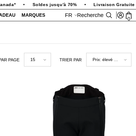
anada*
•
Soldes jusqu'à 70%
•
Livraison Gratuite 
FR
Recherche
CADEAU
MARQUES
0
0
art
FR
EN
15
Prix: élevé à
PAR PAGE
TRIER PAR
faible