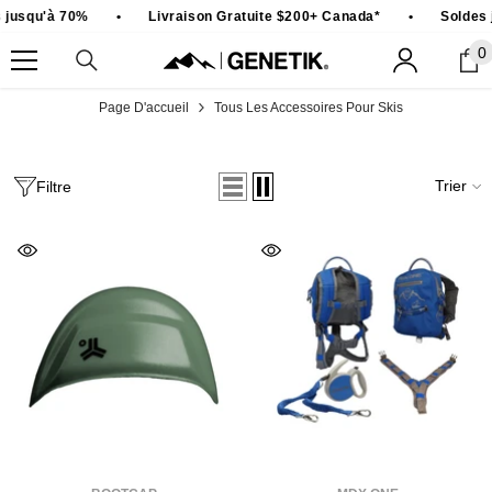
PASSER AU CONTENU
jusqu'à 70%
•
Livraison Gratuite $200+ Canada*
•
Soldes j
0
0
ar
Page D'accueil
Tous Les Accessoires Pour Skis
Trier
Filtre