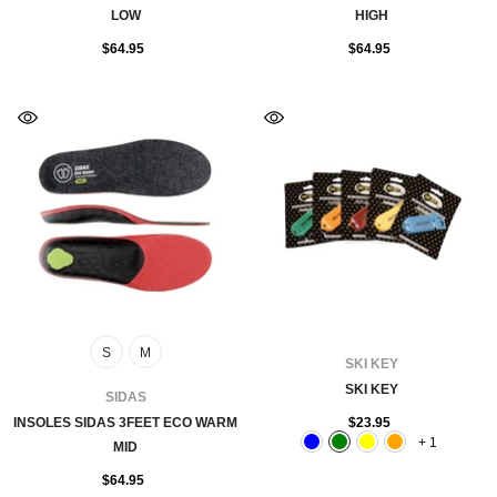
LOW
HIGH
$64.95
$64.95
S
M
FOURNISSEUR:
SKI KEY
SKI KEY
FOURNISSEUR:
SIDAS
INSOLES SIDAS 3FEET ECO WARM
$23.95
+
1
MID
$64.95