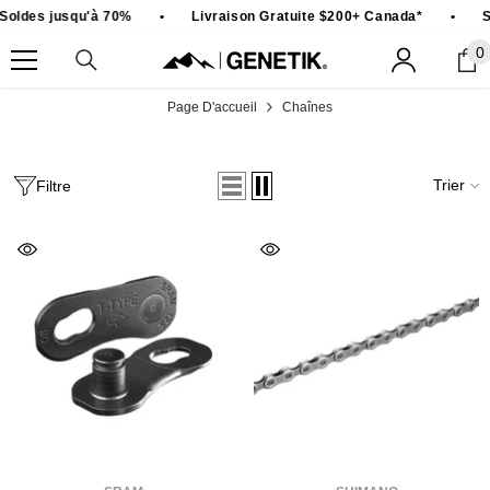
PASSER AU CONTENU
oldes jusqu'à 70%
•
Livraison Gratuite $200+ Canada*
•
So
0
0
ar
Page D'accueil
Chaînes
Trier
Filtre