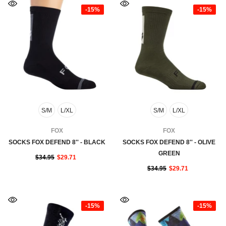
-15%
-15%
S/M
L/XL
S/M
L/XL
FOURNISSEUR:
FOURNISSEUR:
FOX
FOX
SOCKS FOX DEFEND 8'' - BLACK
SOCKS FOX DEFEND 8'' - OLIVE
GREEN
$34.95
$29.71
$34.95
$29.71
-15%
-15%