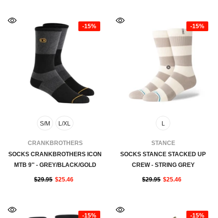
-15%
-15%
S/M
L/XL
L
FOURNISSEUR:
FOURNISSEUR:
CRANKBROTHERS
STANCE
SOCKS CRANKBROTHERS ICON
SOCKS STANCE STACKED UP
MTB 9'' - GREY/BLACK/GOLD
CREW - STRING GREY
$29.95
$25.46
$29.95
$25.46
-15%
-15%