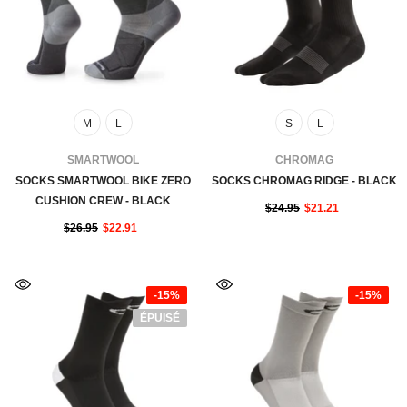
M
L
S
L
FOURNISSEUR:
FOURNISSEUR:
SMARTWOOL
CHROMAG
SOCKS SMARTWOOL BIKE ZERO
SOCKS CHROMAG RIDGE - BLACK
CUSHION CREW - BLACK
$24.95
$21.21
$26.95
$22.91
-15%
-15%
ÉPUISÉ