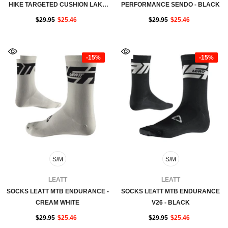
HIKE TARGETED CUSHION LAKE
PERFORMANCE SENDO - BLACK
PRINT - CAPRI
$29.95
$25.46
$29.95
$25.46
-15%
-15%
S/M
S/M
FOURNISSEUR:
FOURNISSEUR:
LEATT
LEATT
SOCKS LEATT MTB ENDURANCE -
SOCKS LEATT MTB ENDURANCE
CREAM WHITE
V26 - BLACK
$29.95
$25.46
$29.95
$25.46