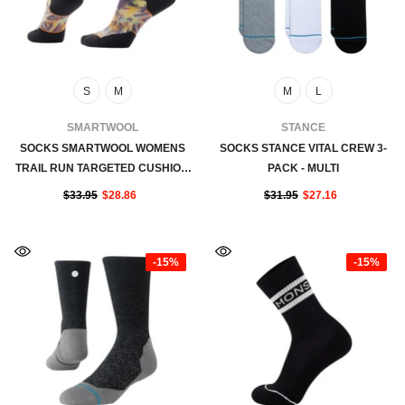
S
M
M
L
FOURNISSEUR:
FOURNISSEUR:
SMARTWOOL
STANCE
SOCKS SMARTWOOL WOMENS
SOCKS STANCE VITAL CREW 3-
TRAIL RUN TARGETED CUSHION
PACK - MULTI
FLORAL PARTY PRINT -
$33.95
$28.86
$31.95
$27.16
MULTICOLOR
-15%
-15%