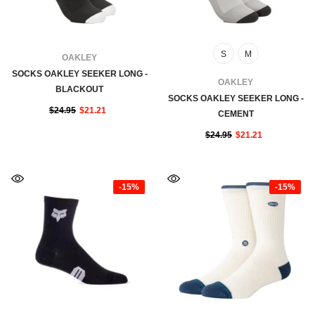
S
M
FOURNISSEUR:
OAKLEY
SOCKS OAKLEY SEEKER LONG -
FOURNISSEUR:
OAKLEY
BLACKOUT
SOCKS OAKLEY SEEKER LONG -
$24.95
$21.21
CEMENT
$24.95
$21.21
-15%
-15%