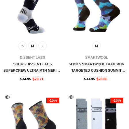
S
M
L
M
FOURNISSEUR:
FOURNISSEUR:
DISSENT LABS
SMARTWOOL
SOCKS DISSENT LABS
SOCKS SMARTWOOL TRAIL RUN
SUPERCREW ULTRA MTN MERINO
TARGETED CUSHION SUMMIT
6'' - BLACK
SECTOR PRINT - NIGHTFALL BLUE
$34.95
$29.71
$33.95
$28.86
-15%
-15%