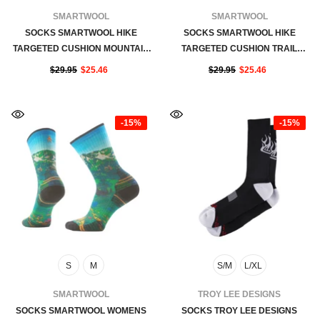
FOURNISSEUR:
FOURNISSEUR:
SMARTWOOL
SMARTWOOL
SOCKS SMARTWOOL HIKE
SOCKS SMARTWOOL HIKE
TARGETED CUSHION MOUNTAIN
TARGETED CUSHION TRAIL
MYTH PRINT - DEEP NAVY
TREKKER PRINT - WINTER MOSS
$29.95
$25.46
$29.95
$25.46
-15%
-15%
S
M
S/M
L/XL
FOURNISSEUR:
FOURNISSEUR:
SMARTWOOL
TROY LEE DESIGNS
SOCKS SMARTWOOL WOMENS
SOCKS TROY LEE DESIGNS