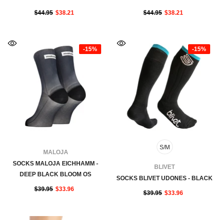
$44.95
$38.21
$44.95
$38.21
-15%
-15%
S/M
FOURNISSEUR:
MALOJA
SOCKS MALOJA EICHHAMM -
FOURNISSEUR:
BLIVET
DEEP BLACK BLOOM OS
SOCKS BLIVET UDONES - BLACK
$39.95
$33.96
$39.95
$33.96