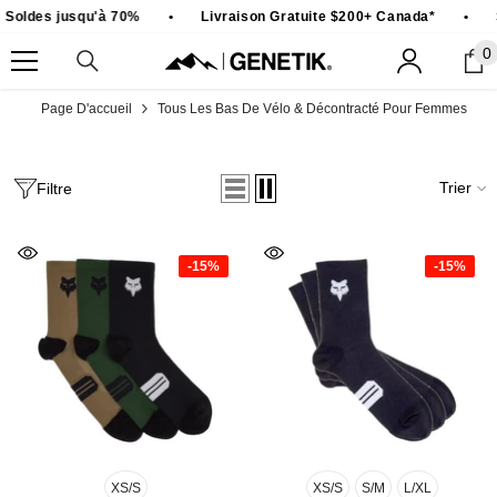
PASSER AU CONTENU
oldes jusqu'à 70%
•
Livraison Gratuite $200+ Canada*
•
So
0
0
ar
Page D'accueil
Tous Les Bas De Vélo & Décontracté Pour Femmes
Trier
Filtre
-15%
-15%
XS/S
XS/S
S/M
L/XL