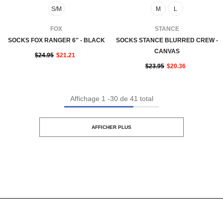
S/M
M
L
FOURNISSEUR:
FOURNISSEUR:
FOX
STANCE
SOCKS FOX RANGER 6'' - BLACK
SOCKS STANCE BLURRED CREW -
CANVAS
$24.95
$21.21
$23.95
$20.36
Affichage
1
-
30
de 41 total
AFFICHER PLUS