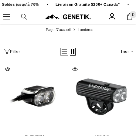
PASSER AU CONTENU
Soldes jusqu'à 70%
•
Livraison Gratuite $200+ Canada*
•
0
0
ar
Page D'accueil
Lumières
Trier
Filtre