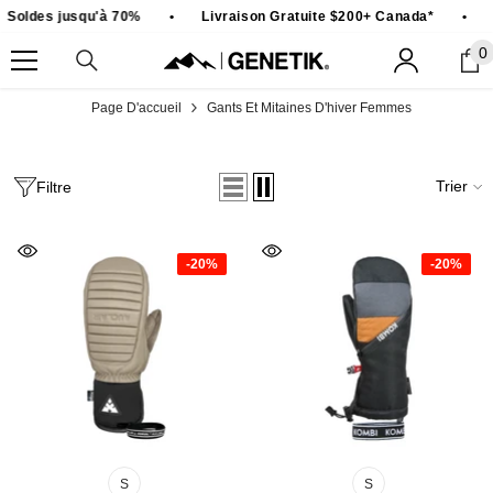
PASSER AU CONTENU
Soldes jusqu'à 70%
•
Livraison Gratuite $200+ Canada*
•
S
0
0
ar
Page D'accueil
Gants Et Mitaines D'hiver Femmes
Trier
Filtre
-20%
-20%
S
S