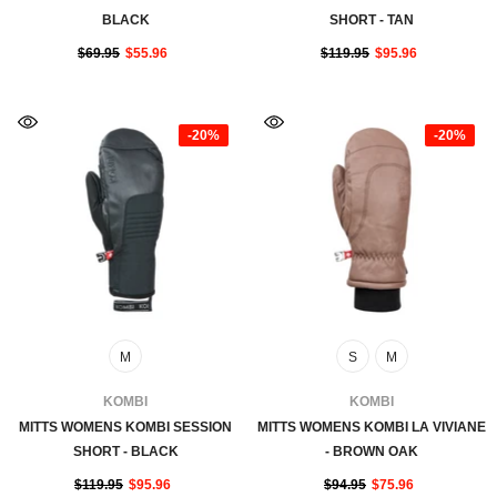
BLACK
SHORT - TAN
$69.95
$55.96
$119.95
$95.96
-20%
-20%
M
S
M
FOURNISSEUR:
FOURNISSEUR:
KOMBI
KOMBI
MITTS WOMENS KOMBI SESSION
MITTS WOMENS KOMBI LA VIVIANE
SHORT - BLACK
- BROWN OAK
$119.95
$95.96
$94.95
$75.96