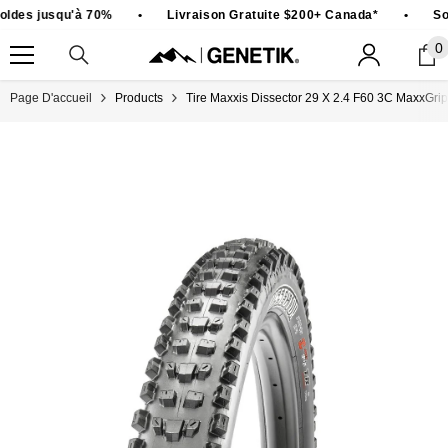
PASSER AU CONTENU
ldes jusqu'à 70%
•
Livraison Gratuite $200+ Canada*
•
So
0
0
ar
Page D'accueil
Products
Tire Maxxis Dissector 29 X 2.4 F60 3C MaxxGr