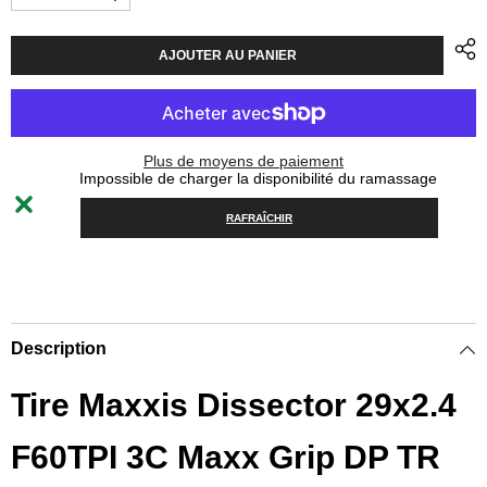
Diminuer
Augmenter
la
la
quantité
quantité
pour
pour
AJOUTER AU PANIER
Tire
Tire
Maxxis
Maxxis
Dissector
Dissector
29
29
x
x
2.4
2.4
Plus de moyens de paiement
F60
F60
Impossible de charger la disponibilité du ramassage
3C
3C
MaxxGrip
MaxxGrip
DH
DH
RAFRAÎCHIR
TR
TR
WT
WT
Description
Tire Maxxis Dissector 29x2.4
F60TPI 3C Maxx Grip DP TR