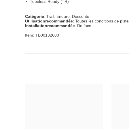
Tubeless Ready (TR)
Catégorie
: Trail, Enduro, Descente
Utilisation
recommandée
: Toutes les conditions de piste
Installation
recommandée
: De face
Item:
TB00132600