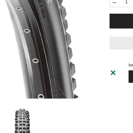
Diminuer
la
quantité
pour
Tire
Maxxis
Minion
DHF
29
x
2.5
120TPI
3C
MaxxGrip
Im
DD
TR
WT