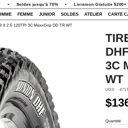
•
Soldes jusqu'à 70%
•
Livraison Gratuite $200+ C
OMME
FEMME
JUNIOR
SOLDES
ATELIER
CARTE 
29 X 2.5 120TPI 3C MaxxGrip DD TR WT
TIR
DHF
3C 
WT
UGS :
471
$13
Quantité: