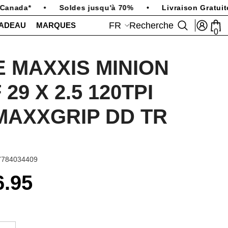
anada*
•
Soldes jusqu'à 70%
•
Livraison Gratuite
FR
Recherche
CADEAU
MARQUES
0
0
art
FR
EN
E MAXXIS MINION
 29 X 2.5 120TPI
MAXXGRIP DD TR
7784034409
6.95