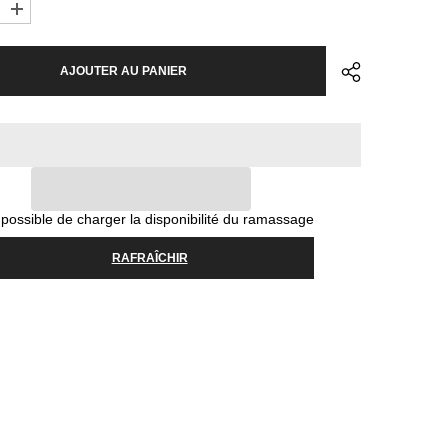
Augmenter
la
quantité
pour
AJOUTER AU PANIER
Tire
Maxxis
Minion
DHF
29
x
2.5
120TPI
3C
MaxxGrip
possible de charger la disponibilité du ramassage
DD
TR
WT
RAFRAÎCHIR