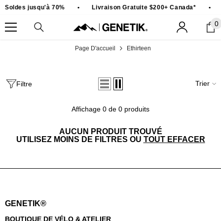
PASSER AU CONTENU
Soldes jusqu'à 70%
•
Livraison Gratuite $200+ Canada*
•
0
0
ar
Page D'accueil
Ethirteen
Trier
Filtre
Affichage 0 de 0 produits
AUCUN PRODUIT TROUVÉ
UTILISEZ MOINS DE FILTRES OU
TOUT EFFACER
GENETIK®
BOUTIQUE DE VÉLO & ATELIER