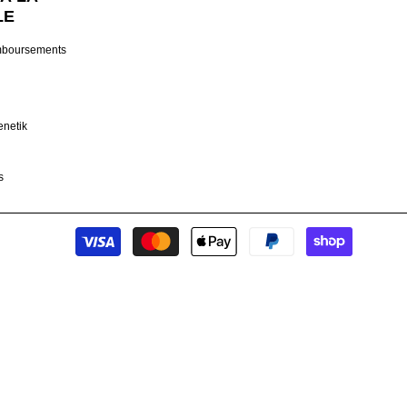
LE
mboursements
enetik
s
Modes
de
paiement