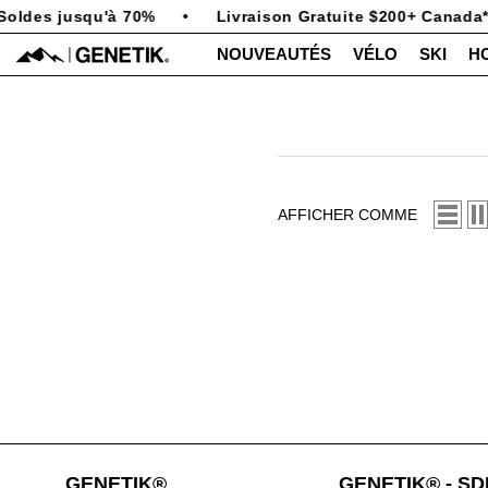
PASSER AU CONTENU
Soldes jusqu'à 70%
•
Livraison Gratuite $200+ Canada*
NOUVEAUTÉS
VÉLO
SKI
H
AFFICHER COMME
GENETIK®
GENETIK® - S