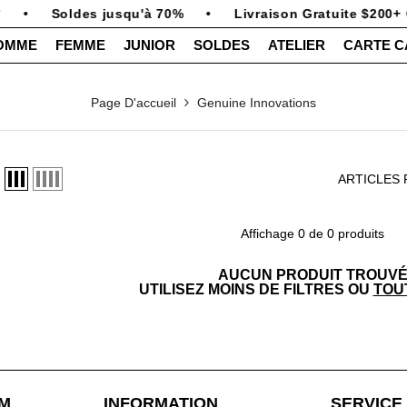
•
Soldes jusqu'à 70%
•
Livraison Gratuite $200+
OMME
FEMME
JUNIOR
SOLDES
ATELIER
CARTE 
Page D'accueil
Genuine Innovations
ARTICLES 
Affichage 0 de 0 produits
AUCUN PRODUIT TROUV
UTILISEZ MOINS DE FILTRES OU
TOU
DM
INFORMATION
SERVICE 