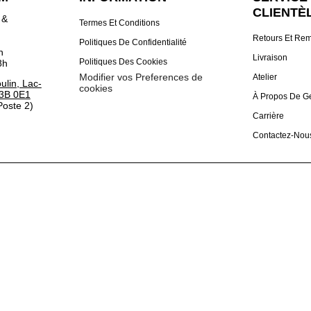
CLIENTÈ
 &
Termes Et Conditions
Retours Et Re
Politiques De Confidentialité
h
Livraison
Politiques Des Cookies
8h
Modifier vos Preferences de
Atelier
lin, Lac-
cookies
3B 0E1
À Propos De G
oste 2)
Carrière
Contactez-Nou