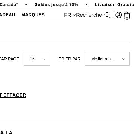
 Canada*
•
Soldes jusqu'à 70%
•
Livraison Gratuit
FR
Recherche
CADEAU
MARQUES
0
0
art
FR
EN
15
Meilleures
PAR PAGE
TRIER PAR
ventes
É
T EFFACER
À LA