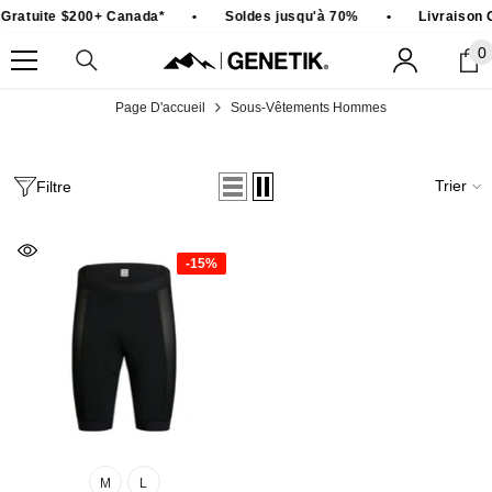
PASSER AU CONTENU
 Gratuite $200+ Canada*
•
Soldes jusqu'à 70%
•
Livraison 
0
0
ar
Page D'accueil
Sous-Vêtements Hommes
Trier
Filtre
-15%
M
L